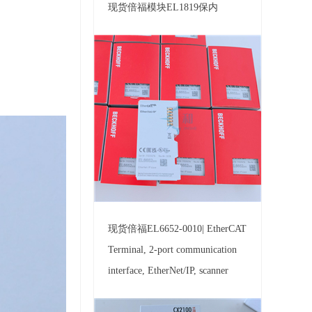
现货倍福模块EL1819保内
现货倍福EL6652-0010| EtherCAT
Terminal, 2-port communication
interface, EtherNet/IP, scanner