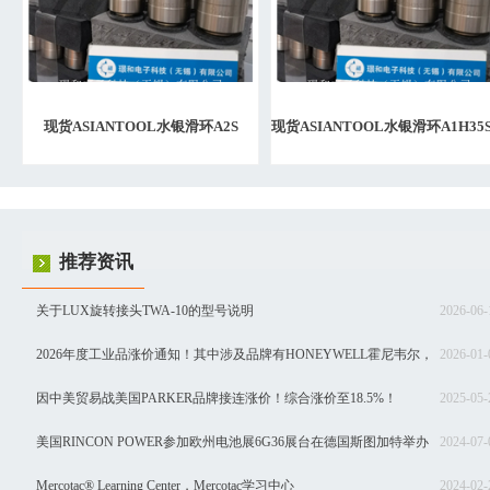
现货ASIANTOOL水银滑环A2S
现货ASIANTOOL水银滑环A1H35
湾代理
推荐资讯
关于LUX旋转接头TWA-10的型号说明
2026-06-
2026年度工业品涨价通知！其中涉及品牌有HONEYWELL霍尼韦尔，
2026-01-
SIEMENS西门子，Schneider施耐德，SEW赛威，BURKERT宝德，INNOMOTI
因中美贸易战美国PARKER品牌接连涨价！综合涨价至18.5%！
2025-05-
茵梦达，ABB，汇川等品牌！
美国RINCON POWER参加欧州电池展6G36展台在德国斯图加特举办
2024-07-
Mercotac® Learning Center，Mercotac学习中心
2024-02-