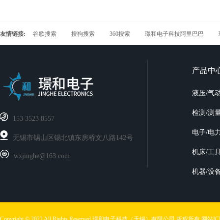
友情链接:
谷歌搜索
搜狗搜索
360搜索
璟和电子科技阿里巴巴
产品中
液压/气
检测/测
‭153 3523 8557
电子/电
无锡市锡山区锡北镇东房桥文八路142号
机床/工
wxjinghe@163.com
机器/设
Copyright © 2022 All Rights Reserved 璟和电子科技（无锡）有限公司 版权所有
网站I