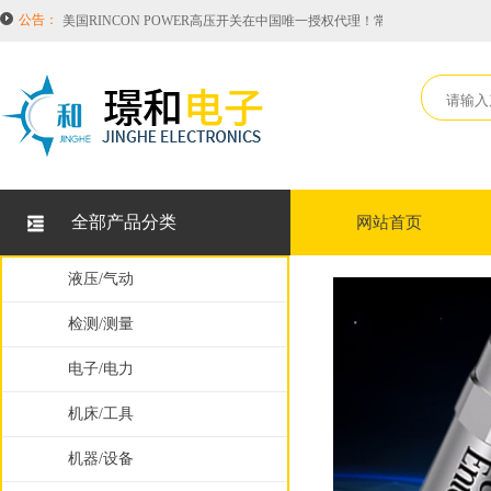
公告：
美国RINCON POWER高压开关在中国唯一授权代理！常备库存HVBD4AX
2026年度工业品涨价通知！其中涉及品牌有HONEYWELL霍尼韦尔，SIEMEN
恭喜璟和电子科技（无锡）有限公司成为意大利Brevetti 布莱围世拖链项
关于LUX旋转接头TWA-10的型号说明
因中美贸易战美国PARKER品牌接连涨价！综合涨价至18.5%！
美国RINCON POWER高压开关在中国唯一授权代理！常备库存HVBD4AX
2026年度工业品涨价通知！其中涉及品牌有HONEYWELL霍尼韦尔，SIEMEN
全部产品分类
网站首页
恭喜璟和电子科技（无锡）有限公司成为意大利Brevetti 布莱围世拖链项
因中美贸易战美国PARKER品牌接连涨价！综合涨价至18.5%！
液压/气动
检测/测量
电子/电力
机床/工具
机器/设备