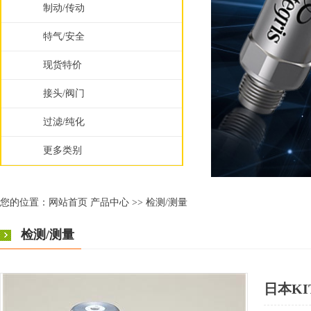
制动/传动
特气/安全
现货特价
接头/阀门
过滤/纯化
更多类别
您的位置：
网站首页
产品中心
>>
检测/测量
检测/测量
日本KIT