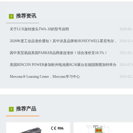
推荐资讯
关于LUX旋转接头TWA-10的型号说明
2026-06-
2026年度工业品涨价通知！其中涉及品牌有HONEYWELL霍尼韦尔，
2026-01-
SIEMENS西门子，Schneider施耐德，SEW赛威，BURKERT宝德，INNOMOTI
因中美贸易战美国PARKER品牌接连涨价！综合涨价至18.5%！
2025-05-
茵梦达，ABB，汇川等品牌！
美国RINCON POWER参加欧州电池展6G36展台在德国斯图加特举办
2024-07-
Mercotac® Learning Center，Mercotac学习中心
2024-02-
推荐产品