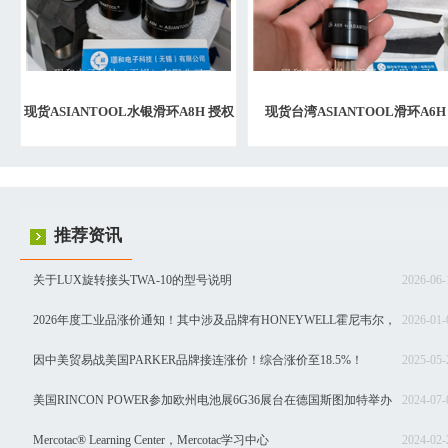
现货ASIANTOOL水银滑环A8H 授权
现货台湾ASIANTOOL滑环A6H
代理
推荐资讯
关于LUX旋转接头TWA-10的型号说明
2026-06-
2026年度工业品涨价通知！其中涉及品牌有HONEYWELL霍尼韦尔，
2026-01-
SIEMENS西门子，Schneider施耐德，SEW赛威，BURKERT宝德，INNOMOTI
因中美贸易战美国PARKER品牌接连涨价！综合涨价至18.5%！
2025-05-
茵梦达，ABB，汇川等品牌！
美国RINCON POWER参加欧州电池展6G36展台在德国斯图加特举办
2024-07-
Mercotac® Learning Center，Mercotac学习中心
2024-02-