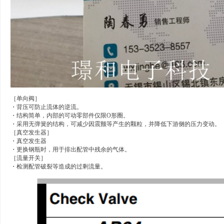
［单向阀］
・背压可防止流体的逆流。
・结构简单，内部的可动零部件仅限O形圈。
・采用无弹簧的结构，可减少因震颤等产生的颗粒，并降低下游侧的压力变动。
［真空发生器］
・真空发生器
・更换钢瓶时，用于排出配管中残余的气体。
［流量开关］
・检测配管破裂等造成的过剩流量。