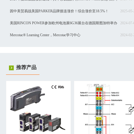
SIEMENS西门子，Schneider施耐德，SEW赛威，BURKERT宝德，INNOMOTI
因中美贸易战美国PARKER品牌接连涨价！综合涨价至18.5%！
2025-05-
茵梦达，ABB，汇川等品牌！
美国RINCON POWER参加欧州电池展6G36展台在德国斯图加特举办
2024-07-
Mercotac® Learning Center，Mercotac学习中心
2024-02-
推荐产品