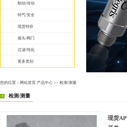
制动/传动
特气/安全
现货特价
接头/阀门
过滤/纯化
更多类别
您的位置：
网站首页
产品中心
>>
检测/测量
检测/测量
现货AP