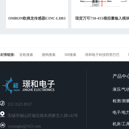
OMRON欧姆龙传感器E3NC-LH03
现货万可750-455模拟量输入模
5M
2023年日期
友情链接:
谷歌搜索
搜狗搜索
360搜索
璟和电子科技阿里巴巴
产品中
液压/气
检测/测
‭153 3523 8557
电子/电
无锡市锡山区锡北镇东房桥文八路142号
机床/工
wxjinghe@163.com