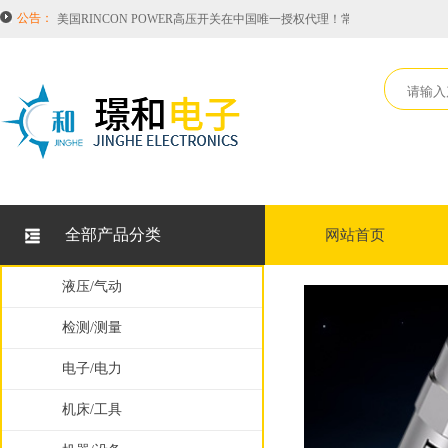
美国RINCON POWER高压开关在中国唯一授权代理！常备库存HVBD4AX
公告：
2026年度工业品涨价通知！其中涉及品牌有HONEYWELL霍尼韦尔，SIEMEN
恭喜璟和电子科技（无锡）有限公司成为意大利Brevetti 布莱围世拖链项
关于LUX旋转接头TWA-10的型号说明
因中美贸易战美国PARKER品牌接连涨价！综合涨价至18.5%！
美国RINCON POWER高压开关在中国唯一授权代理！常备库存HVBD4AX
2026年度工业品涨价通知！其中涉及品牌有HONEYWELL霍尼韦尔，SIEMEN
恭喜璟和电子科技（无锡）有限公司成为意大利Brevetti 布莱围世拖链项
全部产品分类
网站首页
因中美贸易战美国PARKER品牌接连涨价！综合涨价至18.5%！
液压/气动
检测/测量
电子/电力
机床/工具