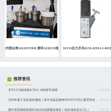
代理台湾ASIANTOOL滑环A1H25S现
SUCO压力开关0159-42914-1-00
货库存
国苏克
推荐资讯
关于LUX旋转接头TWA-10的型号说明
2026-06-
2026年度工业品涨价通知！其中涉及品牌有HONEYWELL霍尼韦尔，
2026-01-
SIEMENS西门子，Schneider施耐德，SEW赛威，BURKERT宝德，INNOMOTI
因中美贸易战美国PARKER品牌接连涨价！综合涨价至18.5%！
2025-05-