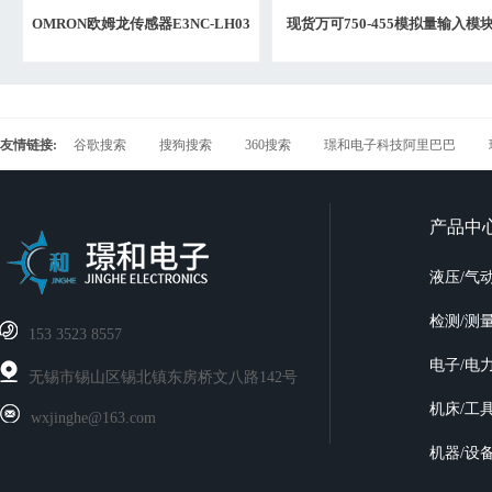
OMRON欧姆龙传感器E3NC-LH03
现货万可750-455模拟量输入模
5M
2023年日期
友情链接:
谷歌搜索
搜狗搜索
360搜索
璟和电子科技阿里巴巴
产品中
液压/气
检测/测
‭153 3523 8557
电子/电
无锡市锡山区锡北镇东房桥文八路142号
机床/工
wxjinghe@163.com
机器/设