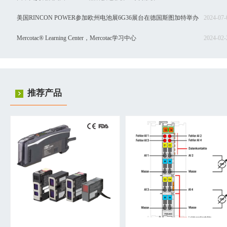
茵梦达，ABB，汇川等品牌！
美国RINCON POWER参加欧州电池展6G36展台在德国斯图加特举办
2024-07-
Mercotac® Learning Center，Mercotac学习中心
2024-02-
推荐产品