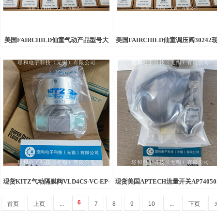
美国FAIRCHILD仙童气动产品型号大
美国FAIRCHILD仙童调压阀30242
全，橡胶行业，ROTORK罗托克
现货KITZ气动隔膜阀VLD4CS-VC-EP-
现货美国APTECH流量开关AP74050
316L
MV4 FV4
6
首页
上页
...
7
8
9
10
...
下页